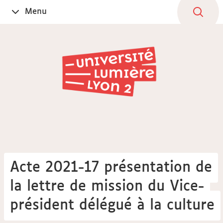
Aller
Navigation
Accès
Connexion
Menu
Ouvrir
au
directs
le
contenu
Acte 2021-17 présentation de
la lettre de mission du Vice-
président délégué à la culture