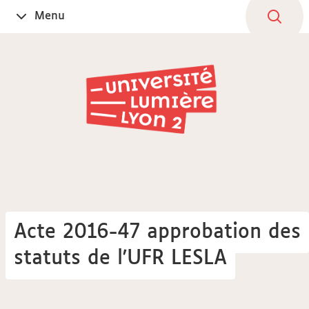
Aller
Navigation
Accès
Connexion
Menu
Ouvrir
au
directs
le
contenu
Acte 2016-47 approbation des
statuts de l'UFR LESLA