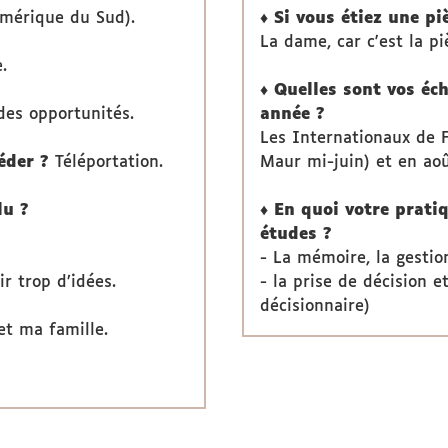
Amérique du Sud).
♦ Si vous étiez une pi
La dame, car c'est la pi
.
♦ Quelles sont vos éch
des opportunités.
année ?
Les Internationaux de F
séder ?
Téléportation.
Maur mi-juin) et en aoû
lu ?
♦ En quoi votre prati
études ?
- La mémoire, la gestion
ir trop d’idées.
- la prise de décision e
décisionnaire)
t ma famille.