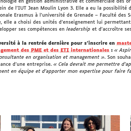
chnologie en gestion administrative et commerciale des 
ein de l’IUT Jean Moulin Lyon 3. Elle a eu la possibilité
ionale Erasmus à l’université de Grenade – Faculté des S
 elle a choisi des unités d’enseignement lui permettant 
évelopper ses compétences en
leadership
et d'accroître s
versité à la rentrée dernière pour s'inscrire en
maste
gement des
PME
et des
ETI
internationales
:
« Aspir
e consultante en organisation et management »
. Son souha
mance d’une entreprise.
« Cela devrait me permettre d’
ment en équipe et d'apporter mon expertise pour faire fa