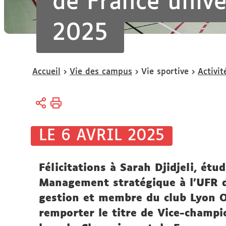
de France unive
2025
Vous
Accueil
Vie des campus
Vie sportive
Activit
êtes
ici :
LE 6 AVRIL 2025
Félicitations à Sarah Djidjeli, ét
Management stratégique à l'UFR d
gestion et membre du club Lyon O
remporter le titre de Vice-champi