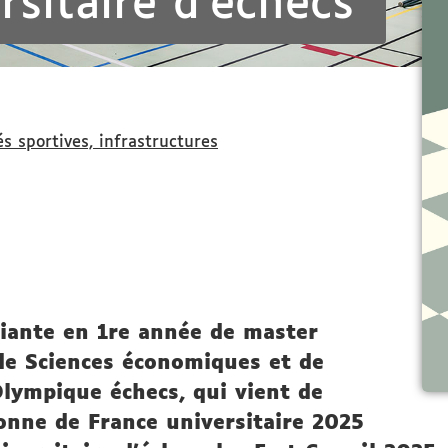
rsitaire d'échecs
és sportives, infrastructures
udiante en 1re année de master
e Sciences économiques et de
lympique échecs, qui vient de
onne de France universitaire 2025