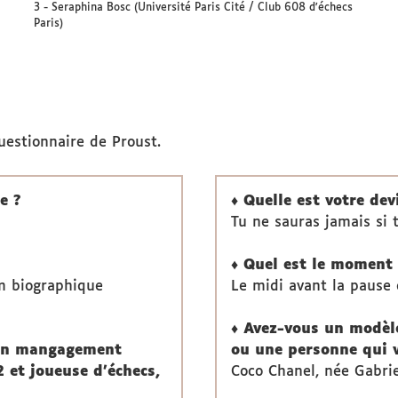
3 - Seraphina Bosc (Université Paris Cité / Club 608 d'échecs
Paris)
uestionnaire de Proust.
e ?
♦ Quelle est votre dev
Tu ne sauras jamais si t
♦ Quel est le moment 
lm biographique
Le midi avant la pause 
♦ Avez-vous un modèle
e en mangagement
ou une personne qui v
 et joueuse d'échecs,
Coco Chanel, née Gabri