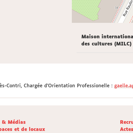
Maison internationa
des cultures (MILC)
ès-Contri, Chargée d'Orientation Professionelle
:
gaelle.a
e & Médias
Recr
paces et de locaux
Acte