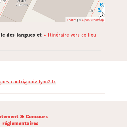
Leaflet
| ©
OpenStreetMap
le des langues et
Itinéraire vers ce lieu
gnes-contri@univ-lyon2.fr
utement & Concours
s réglementaires