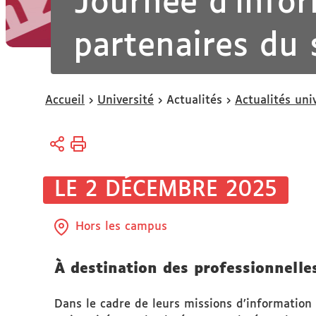
Journée d'info
partenaires du 
Vous
Accueil
Université
Actualités
Actualités uni
êtes
ici :
LE 2 DÉCEMBRE 2025
Hors les campus
À destination des professionnelle
Dans le cadre de leurs missions d’information et