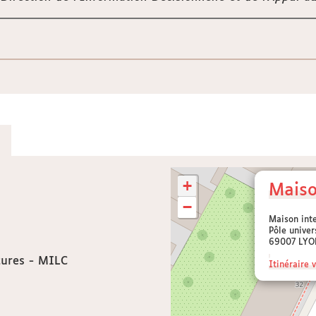
+
Maiso
−
Maison inte
Pôle univer
69007 LYO
tures - MILC
Itinéraire v