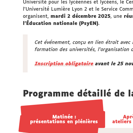
Université pour les lycéennes et lycéens, le Ce
l'Université Lumière Lyon 2 et le Service Comm
organisent,
mardi 2 décembre 2025
, une
réun
l’Éducation nationale (PsyEN)
.
Cet événement, conçu en lien étroit avec 
formation des universités, l’organisation 
Inscription obligatoire
avant le 25 no
Programme détaillé de l
Matinée :
Matinée :
Apr
Apr
présentations en plénières
présentations en plénières
atelier
atelier