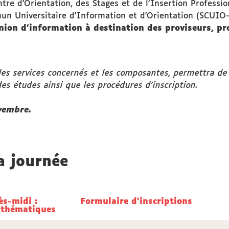
ntre d'Orientation, des Stages et de l'Insertion Profess
un Universitaire d'Information et d'Orientation (SCUIO-
ion d’information à destination des proviseurs, pr
les services concernés et les composantes, permettra de 
des études ainsi que les procédures d’inscription.
vembre.
a journée
ès-midi :
ès-midi :
Formulaire d'inscriptions
Formulaire d'inscriptions
s thématiques
s thématiques