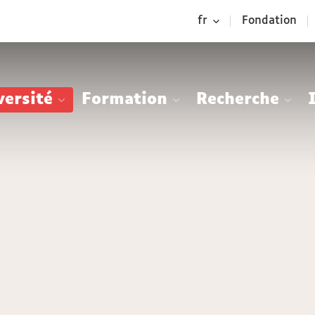
Aller
Navigation
Accès
Connexion
fr
Fondation
au
directs
contenu
versité
Formation
Recherche