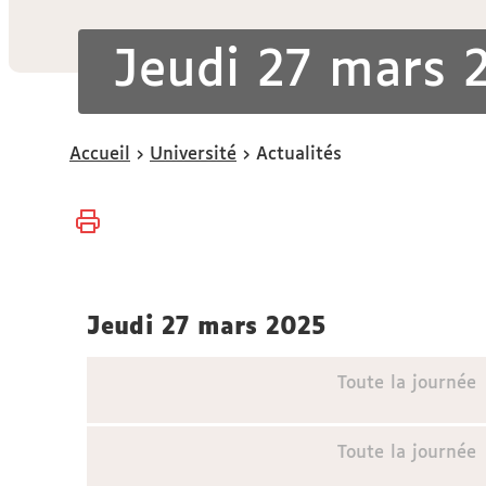
Jeudi 27 mars 
Vous
Accueil
Université
Actualités
êtes
ici :
jeudi 27 mars 2025
Toute la journée
Toute la journée