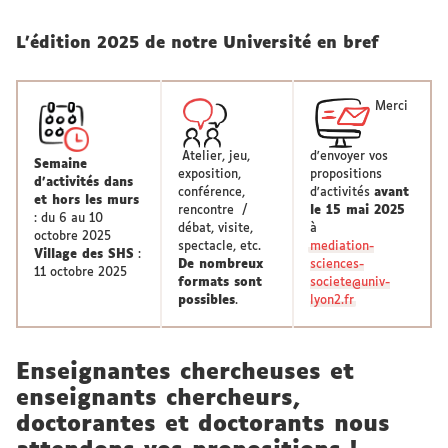
L'édition 2025 de notre Université en bref
Merci
Atelier, jeu,
d'envoyer vos
Semaine
exposition,
propositions
d'activités dans
conférence,
d'activités
avant
et hors les murs
rencontre /
le 15 mai 2025
: du 6 au 10
débat, visite,
à
octobre 2025
spectacle, etc.
mediation-
Village des SHS
:
De nombreux
sciences-
11 octobre 2025
formats sont
societe@univ-
possibles
.
lyon2.fr
Enseignantes chercheuses et
enseignants chercheurs,
doctorantes et doctorants nous