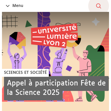
Aller
Navigation
Accès
Connexion
Menu
Ouvrir
au
directs
le
contenu
SCIENCES ET SOCIÉTÉ
Appel à participation Fête de
la Science 2025