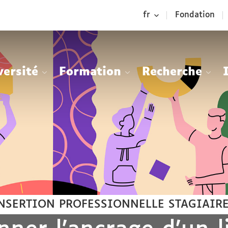
Aller
Navigation
Accès
Connexion
fr
Fondation
au
directs
contenu
versité
Formation
Recherche
INSERTION PROFESSIONNELLE
STAGIAIR