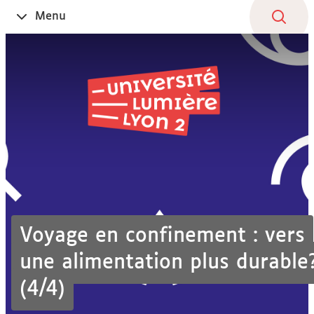
Aller
Navigation
Accès
Connexion
Menu
Ouvrir
au
directs
le
contenu
Voyage en confinement : vers
une alimentation plus durable
(4/4)