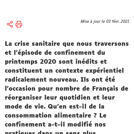
Vous
Mise à jour le 03 févr. 2021
Accueil
êtes
ici :
Recherche
La crise sanitaire que nous traversons
La
diffusion
et l’épisode de confinement du
scientifique
printemps 2020 sont inédits et
Rchrch
constituent un contexte expérientiel
Numéro 1
radicalement nouveau. Ils ont été
l’occasion pour nombre de Français de
réorganiser leur quotidien et leur
mode de vie. Qu’en est-il de la
consommation alimentaire ? Le
confinement a-t-il modifié nos
pratiques dans un sens plus