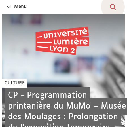
Aller
Navigation
Accès
Connexion
Menu
Ouvrir
au
directs
le
contenu
CULTURE
CP - Programmation
printanière du MuMo – Musée
des Moulages : Prolongation