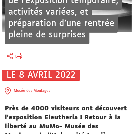
de l’exposition temporaire,
activités variées, et
préparation d’une rentrée
pleine de surprises
Vous
Accueil
êtes
ici :
LE 8 AVRIL 2022
Musée des Moulages
Près de 4000 visiteurs ont découvert
l’exposition Eleutheria ! Retour à la
liberté au MuMo- Musée des