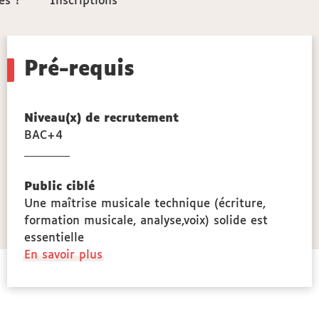
ès ?
ès ?
Inscriptions
Inscriptions
Pré-requis
Niveau(x) de recrutement
BAC+4
s,
ces
Public ciblé
ge
Une maîtrise musicale technique (écriture,
formation musicale, analyse,voix) solide est
essentielle
à
En savoir plus
propos
des
Public