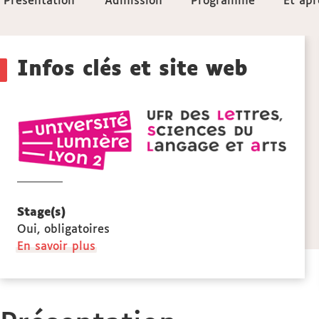
Présentation
Présentation
Admission
Admission
Programme
Programme
Et apr
Et apr
aux
Détails
sections
Infos clés et site web
de
UFR
la
LESLA
lettre
fiche
scien
du
langa
Stage(s)
et
Oui, obligatoires
arts
à
En savoir plus
propos
des
Stage(s)