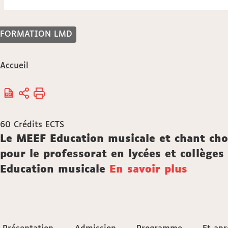
FORMATION LMD
Vous
Accueil
êtes
ici :
60
Crédits ECTS
Description
Le MEEF Education musicale et chant chor
pour le professorat en lycées et collège
Education musicale
En savoir plus
Accéder