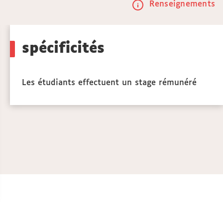
Renseignements
Call
to
spécificités
actio
Les étudiants effectuent un stage rémunéré