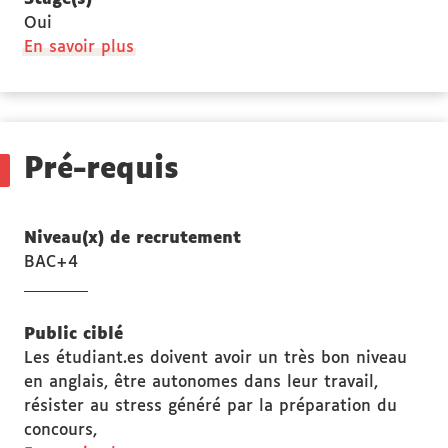
Oui
à
En savoir plus
propos
des
Stage(s)
Pré-requis
Niveau(x) de recrutement
BAC+4
Public ciblé
Les étudiant.es doivent avoir un très bon niveau
en anglais, être autonomes dans leur travail,
résister au stress généré par la préparation du
concours,