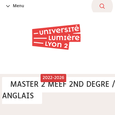
Aller
Navigation
Accès
Connexion
Menu
Ouvrir
au
directs
le
contenu
2022-2026
MASTER 2 MEEF 2ND DEGRE 
ANGLAIS