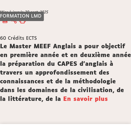
Vous
Mise à jour le 30 sept. 2025
Accueil
FORMATION LMD
êtes
ici :
60
Crédits ECTS
Description
Le Master MEEF Anglais a pour objectif
en première année et en deuxième année
la préparation du CAPES d’anglais à
travers un approfondissement des
connaissances et de la méthodologie
dans les domaines de la civilisation, de
la littérature, de la
En savoir plus
Détails