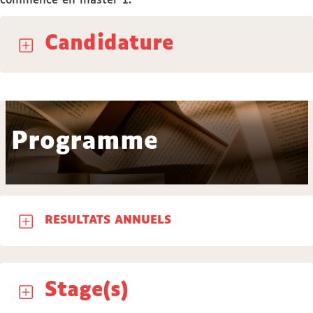
commencé en master 1.
Candidature
Programme
RESULTATS ANNUELS
Stage(s)