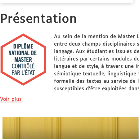
des
Stage(s)
Présentation
Au sein de la mention de Master Le
entre deux champs disciplinaires s
langage. Aux étudiant·es issu·es d
littéraires par certains modules d
langue et de style, à travers une 
sémiotique textuelle, linguistique 
formelle des textes au service de 
susceptibles d'être exploitées dan
de
Voir plus
détails