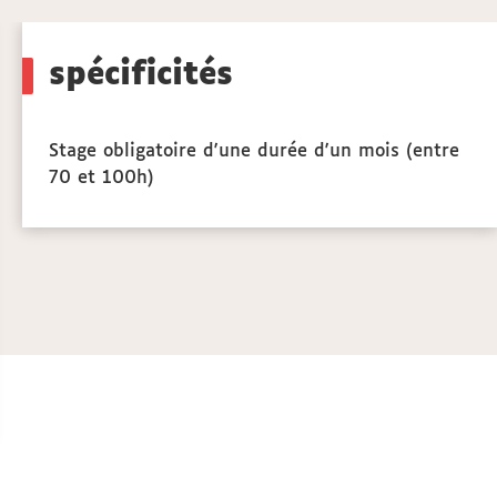
Call
to
spécificités
actio
Stage obligatoire d'une durée d'un mois (entre
70 et 100h)