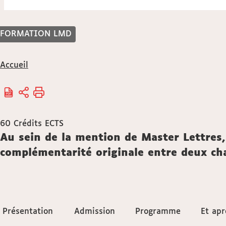
FORMATION LMD
Vous
Accueil
êtes
ici :
60
Crédits ECTS
Description
Au sein de la mention de Master Lettres, 
complémentarité originale entre deux ch
Accéder
Présentation
Présentation
Admission
Admission
Programme
Programme
Et apr
Et apr