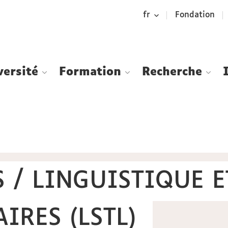
Aller
Navigation
Accès
Connexion
fr
Fondation
au
directs
contenu
versité
Formation
Recherche
S / LINGUISTIQUE E
IRES (LSTL)