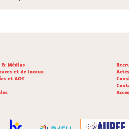
e & Médias
Recr
paces et de locaux
Acte
ics et AOT
Cons
Cont
les
Acces