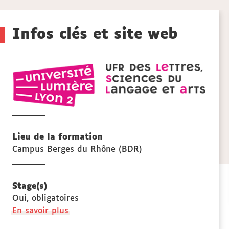
aux
Détails
sections
Infos clés et site web
de
UFR
la
LESLA
lettre
fiche
scien
du
langa
Lieu de la formation
et
Campus Berges du Rhône (BDR)
arts
Stage(s)
Oui, obligatoires
à
En savoir plus
propos