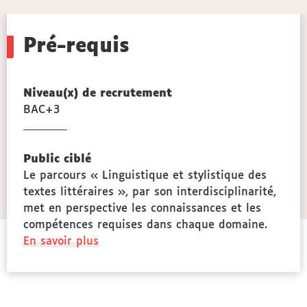
Pré-requis
Niveau(x) de recrutement
BAC+3
s,
ces
Public ciblé
ge
Le parcours « Linguistique et stylistique des
textes littéraires », par son interdisciplinarité,
met en perspective les connaissances et les
compétences requises dans chaque domaine.
à
En savoir plus
propos
des
Public
ciblé