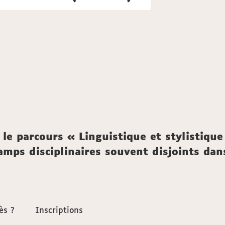
le parcours « Linguistique et stylistique
amps disciplinaires souvent disjoints da
ès ?
ès ?
Inscriptions
Inscriptions