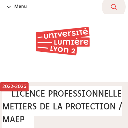
Aller
Navigation
Accès
Connexion
Menu
Ouvrir
au
directs
le
contenu
2022-2026
LICENCE PROFESSIONNELLE
METIERS DE LA PROTECTION /
MAEP