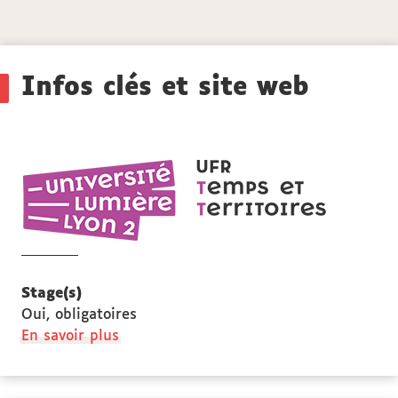
Détails
Infos clés et site web
UFR
Temps
et
territoires
Stage(s)
Oui, obligatoires
à
En savoir plus
propos
des