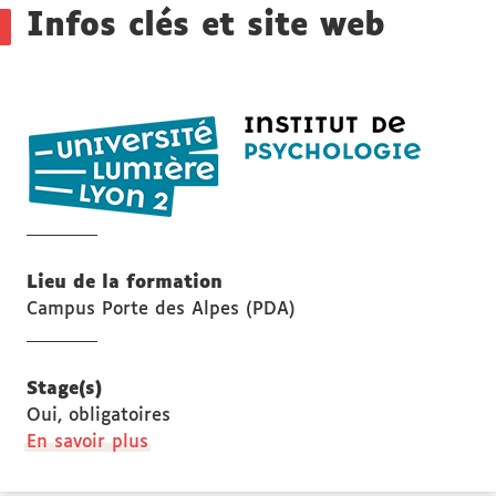
Infos clés et site web
Institut
de
psycholo
de
Lyon
Lieu de la formation
Campus Porte des Alpes (PDA)
Stage(s)
Oui, obligatoires
à
En savoir plus
propos
des