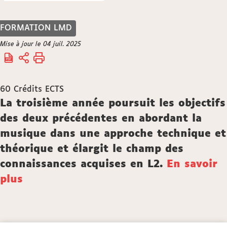
FORMATION LMD
Vous
Mise à jour le 04 juil. 2025
Accueil
êtes
ici :
60
Crédits ECTS
Description
La troisième année poursuit les objectifs
des deux précédentes en abordant la
musique dans une approche technique et
théorique et élargit le champ des
connaissances acquises en L2.
En savoir
plus