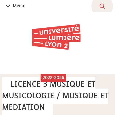
Aller
Navigation
Accès
Connexion
Menu
Ouvrir
au
directs
le
contenu
2022-2026
LICENCE 3 MUSIQUE ET
MUSICOLOGIE / MUSIQUE ET
MEDIATION