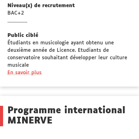
Niveau(x) de recrutement
BAC+2
Public ciblé
Étudiants en musicologie ayant obtenu une
deuxième année de Licence. Etudiants de
conservatoire souhaitant développer leur culture
musicale
à
En savoir plus
propos
des
Public
ciblé
Programme international
MINERVE