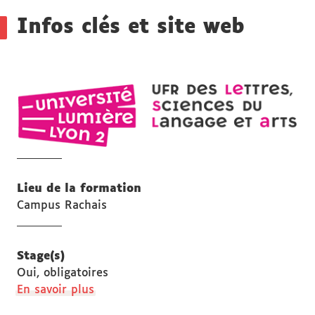
Détails
Infos clés et site web
UF
LE
let
sci
du
lan
Lieu de la formation
et
Campus Rachais
art
Stage(s)
Oui, obligatoires
à
En savoir plus
propos