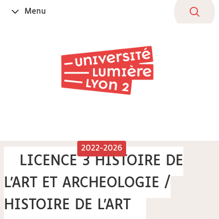
Aller
Navigation
Accès
Connexion
Menu
Ouvrir
au
directs
le
contenu
2022-2026
LICENCE 3 HISTOIRE DE
L'ART ET ARCHEOLOGIE /
HISTOIRE DE L'ART