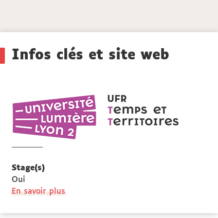
Détails
Infos clés et site web
UFR
Temps
et
territoires
Stage(s)
Oui
à
En savoir plus
propos
des