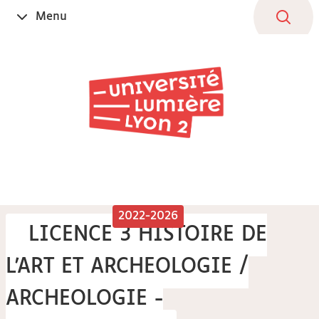
Aller
Navigation
Accès
Connexion
Menu
Ouvrir
au
directs
le
contenu
2022-2026
LICENCE 3 HISTOIRE DE
L'ART ET ARCHEOLOGIE /
ARCHEOLOGIE -