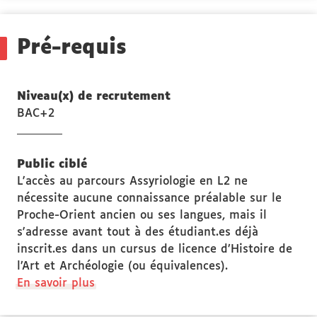
Stage(s)
Pré-requis
Niveau(x) de recrutement
BAC+2
Public ciblé
L'accès au parcours Assyriologie en L2 ne
nécessite aucune connaissance préalable sur le
Proche-Orient ancien ou ses langues, mais il
s'adresse avant tout à des étudiant.es déjà
inscrit.es dans un cursus de licence d’Histoire de
l’Art et Archéologie (ou équivalences).
à
En savoir plus
propos
des