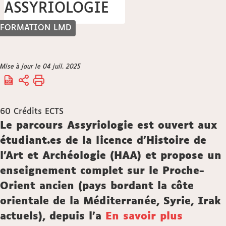
ASSYRIOLOGIE
FORMATION LMD
Vous
Mise à jour le 04 juil. 2025
Accueil
êtes
ici :
60
Crédits ECTS
Description
Le parcours Assyriologie est ouvert aux
étudiant.es de la licence d’Histoire de
l’Art et Archéologie (HAA) et propose un
enseignement complet sur le Proche-
Orient ancien (pays bordant la côte
orientale de la Méditerranée, Syrie, Irak
actuels), depuis l'a
En savoir plus