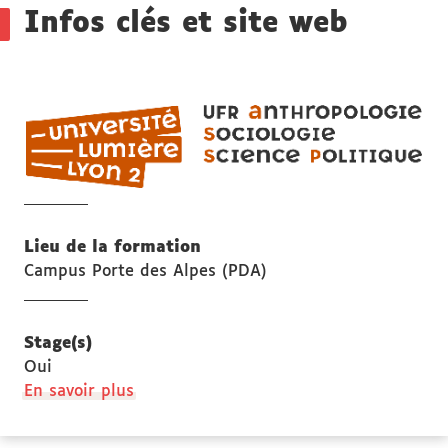
Infos clés et site web
UF
AS
ant
soc
et
sci
Lieu de la formation
pol
Campus Porte des Alpes (PDA)
Stage(s)
Oui
à
En savoir plus
propos
des