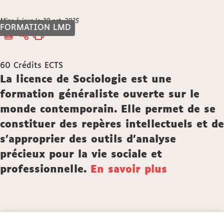
Vous
Mise à jour le 30 oct. 2025
Accueil
FORMATION LMD
êtes
ici :
60
Crédits ECTS
Description
La licence de Sociologie est une
formation généraliste ouverte sur le
monde contemporain. Elle permet de se
constituer des repères intellectuels et de
s’approprier des outils d’analyse
précieux pour la vie sociale et
professionnelle.
En savoir plus
Détails