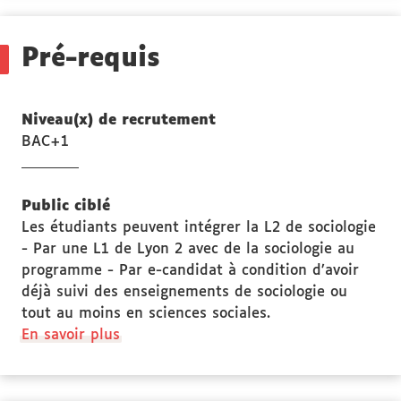
Stage(s)
Pré-requis
Niveau(x) de recrutement
BAC+1
Public ciblé
Les étudiants peuvent intégrer la L2 de sociologie
- Par une L1 de Lyon 2 avec de la sociologie au
programme - Par e-candidat à condition d’avoir
déjà suivi des enseignements de sociologie ou
tout au moins en sciences sociales.
à
En savoir plus
propos
des
Public