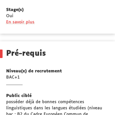
Stage(s)
Oui
à
En savoir plus
propos
des
Stage(s)
Pré-requis
Niveau(x) de recrutement
BAC+1
Public ciblé
posséder déjà de bonnes compétences
linguistiques dans les langues étudiées (niveau
bac : B2 du Cadre Européen Commun de