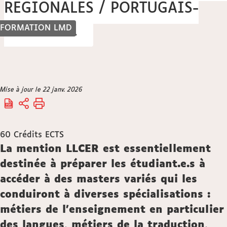
REGIONALES / PORTUGAIS-
FORMATION LMD
ESPAGNOL
Vous
Mise à jour le 22 janv. 2026
Accueil
êtes
ici :
60
Crédits ECTS
Description
La mention LLCER est essentiellement
destinée à préparer les étudiant.e.s à
accéder à des masters variés qui les
conduiront à diverses spécialisations :
métiers de l'enseignement en particulier
des langues, métiers de la traduction,