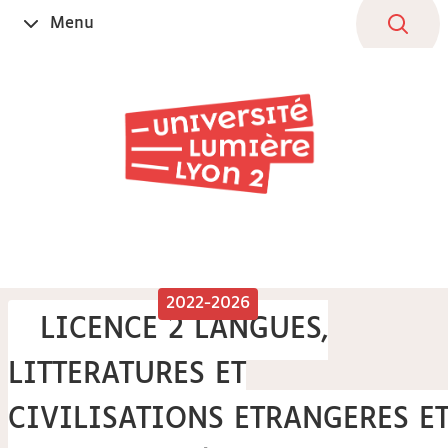
Aller
Navigation
Accès
Connexion
Menu
Ouvrir
au
directs
le
contenu
2022-2026
LICENCE 2 LANGUES,
LITTERATURES ET
CIVILISATIONS ETRANGERES E