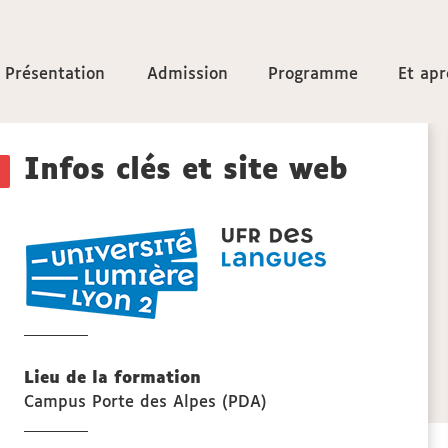
Accéder
Présentation
Présentation
Admission
Admission
Programme
Programme
Et apr
Et apr
aux
Détails
sections
Infos clés et site web
de
UFR
la
LANGUES
fiche
Lieu de la formation
Campus Porte des Alpes (PDA)