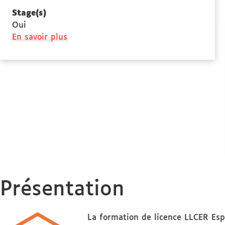
Stage(s)
Oui
à
En savoir plus
propos
des
Stage(s)
Présentation
La formation de licence LLCER Esp