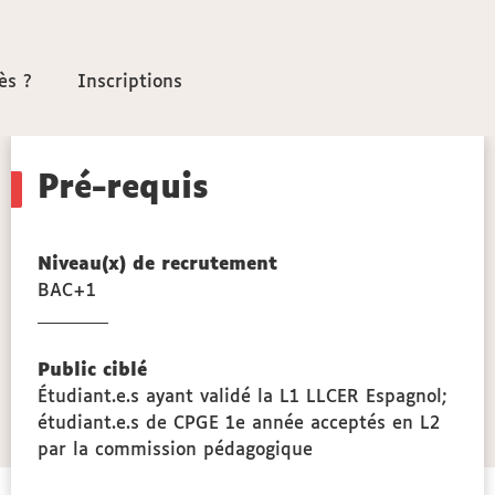
ès ?
ès ?
Inscriptions
Inscriptions
Pré-requis
Niveau(x) de recrutement
BAC+1
Public ciblé
Étudiant.e.s ayant validé la L1 LLCER Espagnol;
étudiant.e.s de CPGE 1e année acceptés en L2
par la commission pédagogique