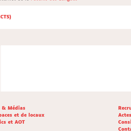
édits ECTS)
e & Médias
Recr
paces et de locaux
Acte
ics et AOT
Cons
Cont