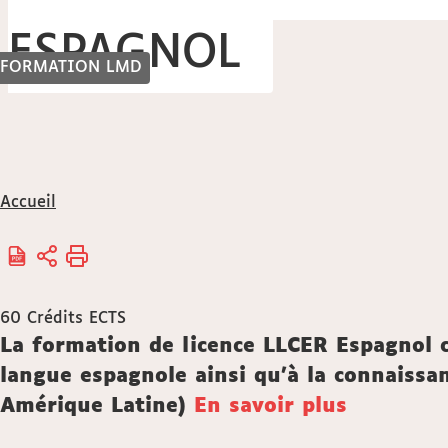
ESPAGNOL
FORMATION LMD
Vous
Accueil
êtes
ici :
60
Crédits ECTS
Description
La formation de licence LLCER Espagnol c
langue espagnole ainsi qu'à la connaissa
Amérique Latine)
En savoir plus