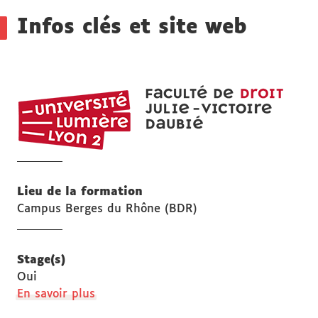
Détails
Infos clés et site web
UFR
DROI
Julie-
Victoi
Daubi
Lieu de la formation
Campus Berges du Rhône (BDR)
Stage(s)
Oui
à
En savoir plus
propos