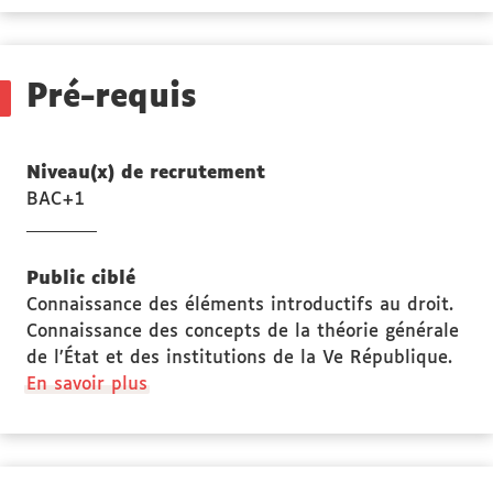
des
Stage(s)
Pré-requis
Niveau(x) de recrutement
BAC+1
Public ciblé
Connaissance des éléments introductifs au droit.
Connaissance des concepts de la théorie générale
de l’État et des institutions de la Ve République.
à
En savoir plus
propos
des
Public
ciblé