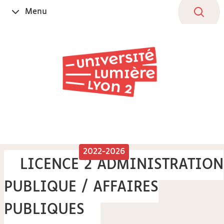
Aller
Navigation
Accès
Connexion
Menu
Ouvrir
au
directs
le
contenu
2022-2026
LICENCE 2 ADMINISTRATION
PUBLIQUE / AFFAIRES
PUBLIQUES