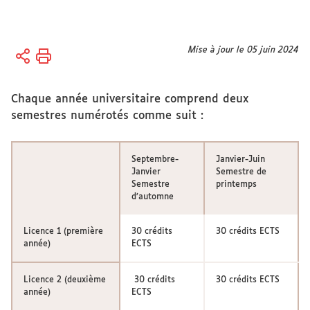
Vous
Mise à jour le 05 juin 2024
Accueil
êtes
ici :
International
Chaque année universitaire comprend deux
Venir
semestres numérotés comme suit :
étudier à
l'Université
Septembre-
Janvier-Juin
Janvier
Semestre de
Semestre
printemps
d’automne
Licence 1 (première
30 crédits
30 crédits ECTS
année)
ECTS
Licence 2 (deuxième
30 crédits
30 crédits ECTS
année)
ECTS