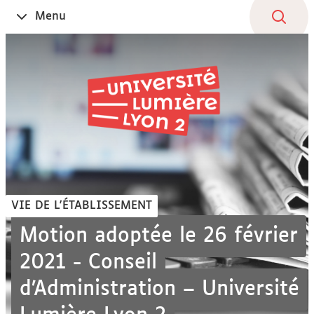
Aller
Navigation
Accès
Connexion
Menu
Ouvrir
au
directs
le
contenu
VIE DE L'ÉTABLISSEMENT
Motion adoptée le 26 février
2021 - Conseil
d’Administration – Université