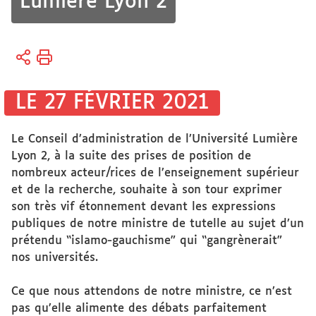
Lumière Lyon 2
Vous
Accueil
êtes
ici :
Espace
LE 27 FÉVRIER 2021
Presse
&
Le Conseil d’administration de l’Université Lumière
Médias
Lyon 2, à la suite des prises de position de
nombreux acteur/rices de l’enseignement supérieur
et de la recherche, souhaite à son tour exprimer
son très vif étonnement devant les expressions
publiques de notre ministre de tutelle au sujet d’un
prétendu “islamo-gauchisme” qui “gangrènerait”
nos universités.
Ce que nous attendons de notre ministre, ce n’est
pas qu’elle alimente des débats parfaitement