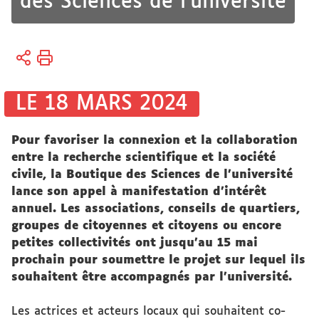
des Sciences de l’université
Vous
Accueil
êtes
ici :
Espace
LE 18 MARS 2024
Presse
&
Pour favoriser la connexion et la collaboration
Médias
entre la recherche scientifique et la société
civile, la Boutique des Sciences de l’université
lance son appel à manifestation d’intérêt
annuel. Les associations, conseils de quartiers,
groupes de citoyennes et citoyens ou encore
petites collectivités ont jusqu’au 15 mai
prochain pour soumettre le projet sur lequel ils
souhaitent être accompagnés par l’université.
Les actrices et acteurs locaux qui souhaitent co-