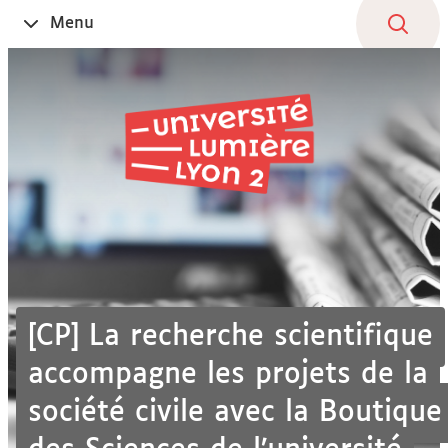
Aller
Navigation
Accès
Connexion
Menu
Ouvrir
au
directs
le
contenu
[CP] La recherche scientifique
accompagne les projets de la
société civile avec la Boutique