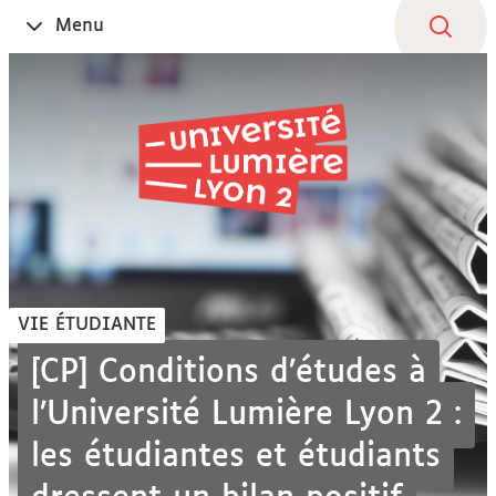
Aller
Navigation
Accès
Connexion
Menu
Ouvrir
au
directs
le
contenu
VIE ÉTUDIANTE
[CP] Conditions d’études à
l’Université Lumière Lyon 2 :
les étudiantes et étudiants