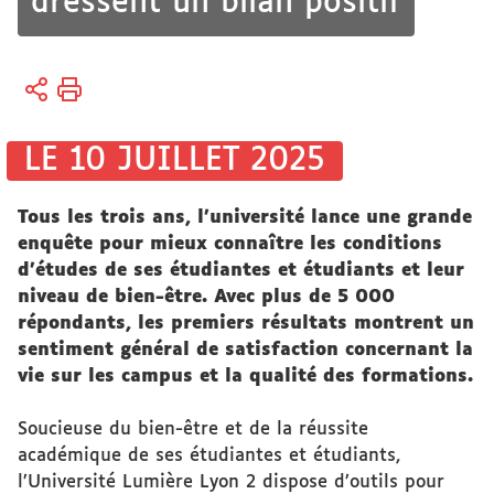
dressent un bilan positif
Vous
Accueil
êtes
ici :
Espace
LE 10 JUILLET 2025
Presse
&
Tous les trois ans, l’université lance une grande
Médias
enquête pour mieux connaître les conditions
d’études de ses étudiantes et étudiants et leur
niveau de bien-être. Avec plus de 5 000
répondants, les premiers résultats montrent un
sentiment général de satisfaction concernant la
vie sur les campus et la qualité des formations.
Soucieuse du bien-être et de la réussite
académique de ses étudiantes et étudiants,
l’Université Lumière Lyon 2 dispose d’outils pour