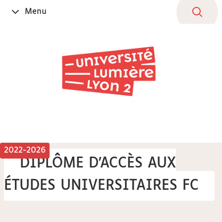
Aller
Navigation
Accès
Connexion
Menu
Ouvrir
au
directs
le
contenu
2022-2026
DIPLÔME D'ACCÈS AUX
ÉTUDES UNIVERSITAIRES FC