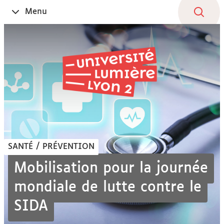
Aller
Navigation
Accès
Connexion
Menu
Ouvrir
au
directs
le
contenu
SANTÉ / PRÉVENTION
Mobilisation pour la journée
mondiale de lutte contre le
SIDA