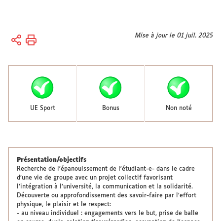
Vous
Mise à jour le 01 juil. 2025
Accueil
êtes
Vie
ici :
des
campus
Vie
sportive
UE Sport
Bonus
Non noté
Présentation/objectifs
Recherche de l'épanouissement de l'étudiant-e- dans le cadre
d’une vie de groupe avec un projet collectif favorisant
l’intégration à l’université, la communication et la solidarité.
Découverte ou approfondissement des savoir-faire par l’effort
physique, le plaisir et le respect:
- au niveau individuel : engagements vers le but, prise de balle