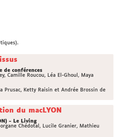
tiques).
issus
e de conférences
ey, Camille Roucou, Léa El-Ghoul, Maya
la Prusac, Ketty Raisin et Andrée Brossin de
ection du macLYON
N) - Le Living
organe Chédotal, Lucile Granier, Mathieu