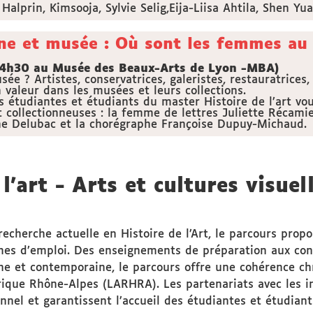
Halprin, Kimsooja, Sylvie Selig,Eija-Liisa Ahtila, Shen Yua
ne et musée : Où sont les femmes au
 14h30 au Musée des Beaux-Arts de Lyon -MBA)
 ? Artistes, conservatrices, galeristes, restauratrices,
valeur dans les musées et leurs collections.
es étudiantes et étudiants du master Histoire de l’art v
collectionneuses : la femme de lettres Juliette Récamie
line Delubac et la chorégraphe Françoise Dupuy-Michaud.
l'art - Arts et cultures visuel
recherche actuelle en Histoire de l’Art, le parcours prop
mes d’emploi. Des enseignements de préparation aux conc
ne et contemporaine, le parcours offre une cohérence ch
orique Rhône-Alpes (LARHRA). Les partenariats avec les in
nnel et garantissent l’accueil des étudiantes et étudiant