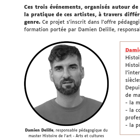
Ces trois événements, organisés autour de 
la pratique de ces artistes, à travers diffé
genre.
Ce projet s'inscrit dans l'offre pédagogi
formation portée par Damien Delille, respons
Damie
Histo
Histoi
l’inte
siècle
Depui
de ma
- la m
- la 
profes
- la 
Damien Delille
, responsable pédagogique du
master Histoire de l'art - Arts et cultures