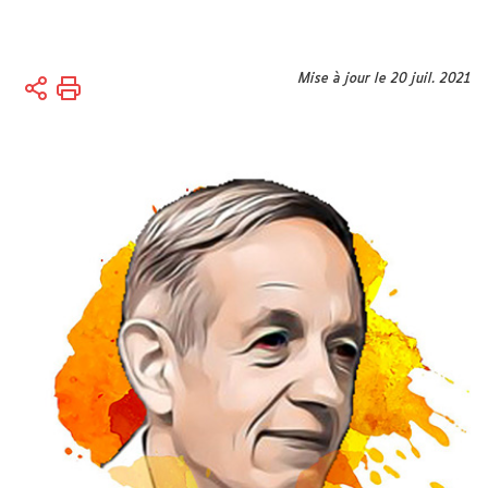
Vous
Mise à jour le 20 juil. 2021
Accueil
êtes
ici :
Université
Lieux et
campus
Campus
et sites