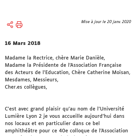
Vous
Mise à jour le 20 janv. 2020
Accueil
êtes
Université
ici :
16 Mars 2018
Organisation
Madame la Rectrice, chère Marie Danièle,
Gouvernance
Madame la Présidente de l’Association Française
: Présidence,
des Acteurs de l’Education, Chère Catherine Moisan,
vice-
Mesdames, Messieurs,
présidence
Cher.es collègues,
C’est avec grand plaisir qu’au nom de l’Université
Lumière Lyon 2 je vous accueille aujourd’hui dans
nos locaux et en particulier dans ce bel
amphithéâtre pour ce 40e colloque de l’Association