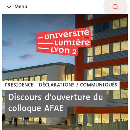
Aller
Navigation
Accès
Connexion
Menu
Ouvrir
au
directs
le
contenu
PRÉSIDENCE - DÉCLARATIONS / COMMUNIQUÉS
Discours d'ouverture du
colloque AFAE