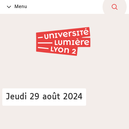
Aller
Navigation
Accès
Connexion
Menu
Ouvrir
au
directs
le
contenu
Jeudi 29 août 2024