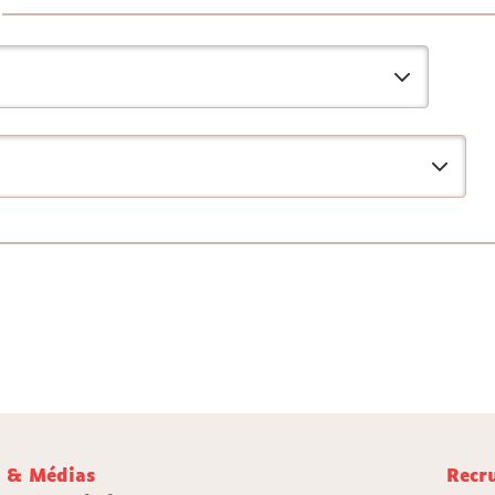
e & Médias
Recr