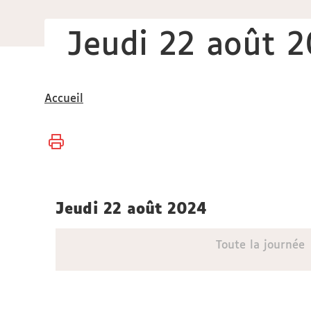
Jeudi 22 août 
Vous
Accueil
êtes
ici :
jeudi 22 août 2024
Toute la journée