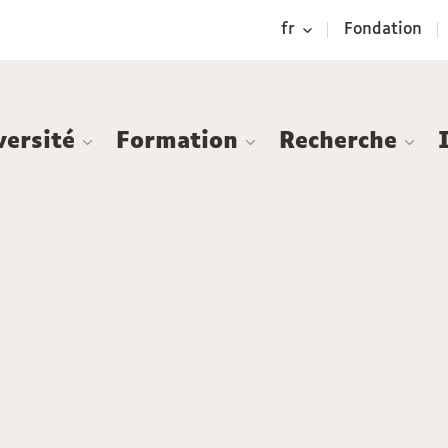
Aller
Navigation
Accès
Connexion
fr
Fondation
au
directs
contenu
versité
Formation
Recherche