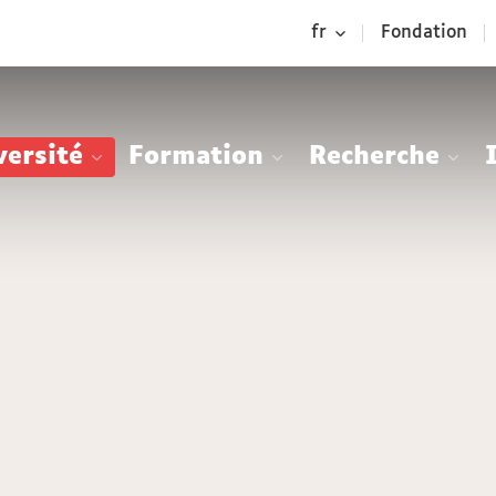
Aller
Navigation
Accès
Connexion
fr
Fondation
au
directs
contenu
versité
Formation
Recherche