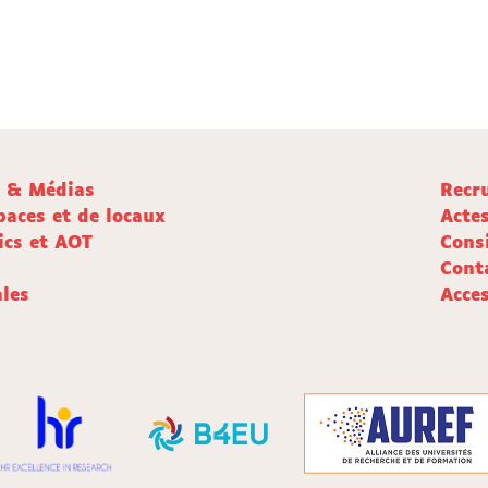
e & Médias
Recr
paces et de locaux
Acte
ics et AOT
Cons
Cont
les
Acces