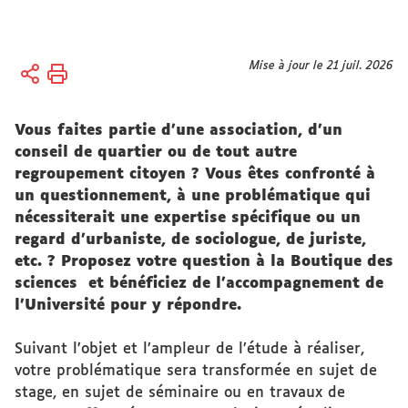
Vous
Mise à jour le 21 juil. 2026
Accueil
êtes
ici :
Sciences
Vous faites partie d’une association, d’un
et société
conseil de quartier ou de tout autre
Savoirs
regroupement citoyen ? Vous êtes confronté à
et
un questionnement, à une problématique qui
innovation
nécessiterait une expertise spécifique ou un
regard d'urbaniste, de sociologue, de juriste,
Boutique
etc. ? Proposez votre question à la Boutique des
des
sciences et bénéficiez de l’accompagnement de
Sciences
l'Université pour y répondre.
Suivant l’objet et l’ampleur de l’étude à réaliser,
votre problématique sera transformée en sujet de
stage, en sujet de séminaire ou en travaux de