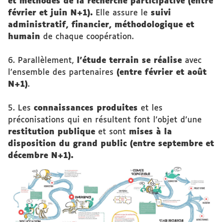
et méthodes de la recherche participative (entre
février et juin N+1).
Elle assure le
suivi
administratif, financier, méthodologique et
humain
de chaque coopération.
6. Parallèlement,
l’étude terrain se réalise
avec
l’ensemble des partenaires
(entre février et août
N+1)
.
5. Les
connaissances produites
et les
préconisations qui en résultent font l’objet d’une
restitution publique
et sont
mises à la
disposition du grand public (entre septembre et
décembre N+1).