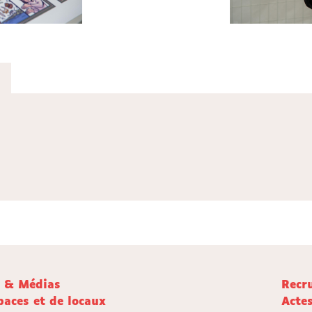
e & Médias
Recr
paces et de locaux
Acte