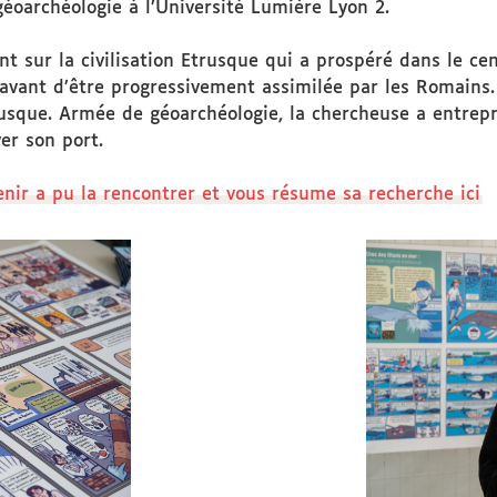
éoarchéologie à l’Université Lumière Lyon 2.
 sur la civilisation Etrusque qui a prospéré dans le cent
. avant d’être progressivement assimilée par les Romains
rusque. Armée de géoarchéologie, la chercheuse a entrepri
er son port.
enir a pu la rencontrer et vous résume sa recherche ici