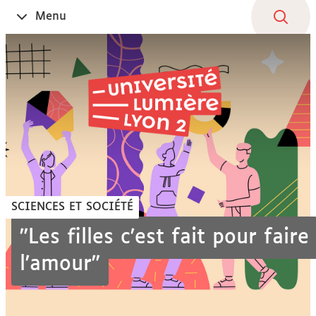
Aller
Navigation
Accès
Connexion
Menu
Ouvrir
au
directs
le
contenu
SCIENCES ET SOCIÉTÉ
"Les filles c'est fait pour faire
l'amour"