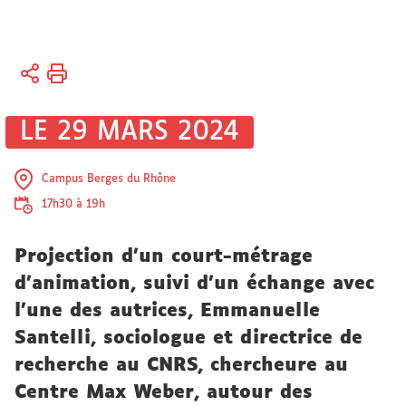
Vous
Accueil
êtes
ici :
Sciences
LE 29 MARS 2024
et société
Partage
des
Campus Berges du Rhône
savoirs
17h30 à 19h
Actualités
Projection d'un court-métrage
d'animation, suivi d'un échange avec
l'une des autrices, Emmanuelle
Santelli, sociologue et directrice de
recherche au CNRS, chercheure au
Centre Max Weber, autour des