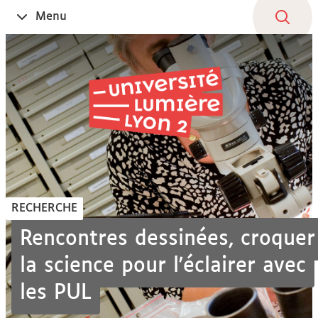
Aller
Navigation
Accès
Connexion
Menu
Ouvrir
au
directs
le
contenu
RECHERCHE
Rencontres dessinées, croquer
la science pour l'éclairer avec
les PUL