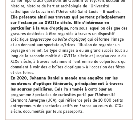
Daniel répond aux questions de Quentin Verreycken, docteur en
histoire, histoire de l'art et archéologie de l'Université
catholique de Louvain et l'Université Saint-Louis – Bruxelles.
Elle présente ainsi ses travaux qui portent principalement
sur l'estampe au XVIIIe siècle. Elle s'intéresse en
particulier à la vue d'optique
, nom sous lequel on désigne des
gravures destinées à être regardée à travers un dispositif
spécifique (
zograscope
ou
boîte d'optique
) qui déforme l'image
et en donnant aux spectateur/trices l'illusion de regarder un
paysage en relief. Ce type d'images a eu un grand succès tout au
long de la seconde moitié du XVIIIe siècle et jusqu'au coeur du
XIXe siècle, à travers notamment l'entremise de colporteurs qui
donnaient à voir des « boîtes d'optique » à l'occasion des fêtes
et des foires.
En 2020, Johanna Daniel a menée une enquête sur les
montreurs d'optique itinérants, principalement à travers
les sources policières.
Cela l'a amenée à contribuer au
programme Spectacles de curiosités porté par l'Université
Clermont Auvergne (UCA), qui référence près de 10 000 petits
entrepreneurs de spectacles actifs en France au cours du XIXe
siècle, documentés par leurs passeports.