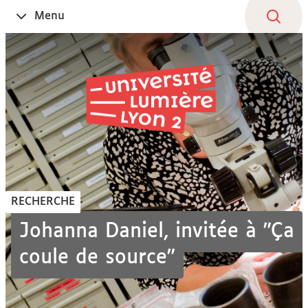
Aller
Navigation
Accès
Connexion
Menu
Ouvrir
au
directs
le
contenu
RECHERCHE
Johanna Daniel, invitée à "Ça
coule de source"