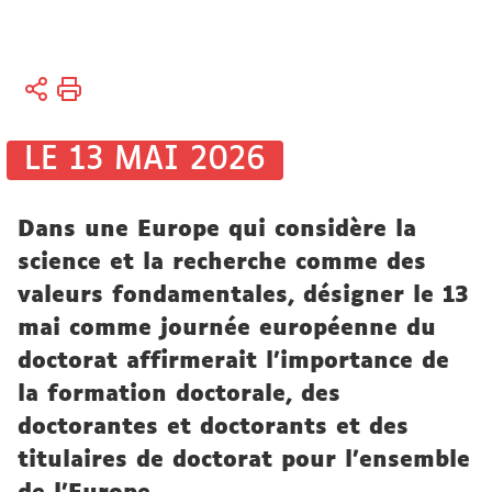
Vous
Accueil
êtes
ici :
Recherche
LE 13 MAI 2026
Actualités
Dans une Europe qui considère la
Actualités
science et la recherche comme des
de la
valeurs fondamentales, désigner le 13
recherche
mai comme journée européenne du
doctorat affirmerait l’importance de
la formation doctorale, des
doctorantes et doctorants et des
titulaires de doctorat pour l’ensemble