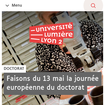
Aller
Navigation
Accès
Connexion
Menu
Ouvrir
au
directs
le
contenu
DOCTORAT
Faisons du 13 mai la journée
européenne du doctorat