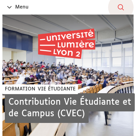
Aller
Navigation
Accès
Connexion
Menu
Ouvrir
au
directs
le
contenu
FORMATION
VIE ÉTUDIANTE
Contribution Vie Étudiante et
de Campus (CVEC)