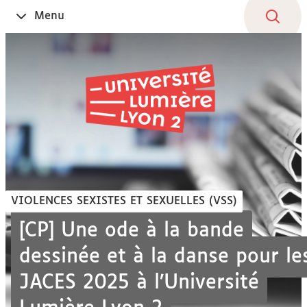
Aller
Navigation
Accès
Connexion
Menu
Ouvrir
au
directs
le
contenu
VIOLENCES SEXISTES ET SEXUELLES (VSS)
[CP] Une ode à la bande
dessinée et à la danse pour le
JACES 2025 à l’Université