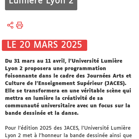
Lumière Lyon 2
Vous
Accueil
êtes
ici :
Espace
LE 20 MARS 2025
Presse
&
Du 31 mars au 11 avril, l’Université Lumière
Médias
Lyon 2 proposera une programmation
foisonnante dans le cadre des Journées Arts et
Culture de l’Enseignement Supérieur (JACES).
Elle se transformera en une véritable scène qui
mettra en lumière la créativité de sa
communauté universitaire avec un focus sur la
bande dessinée et la danse.
Pour l’édition 2025 des JACES, l’Université Lumière
Lyon 2 met à l’honneur la bande dessinée ainsi que