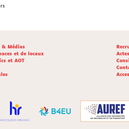
urs
e & Médias
Recr
paces et de locaux
Acte
ics et AOT
Cons
Cont
les
Acces