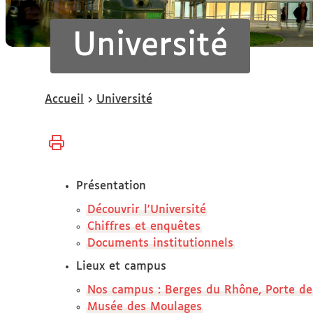
Université
Vous
Accueil
Université
êtes
ici :
Présentation
Découvrir l'Université
Chiffres et enquêtes
Documents institutionnels
Lieux et campus
Nos campus : Berges du Rhône, Porte des
Musée des Moulages