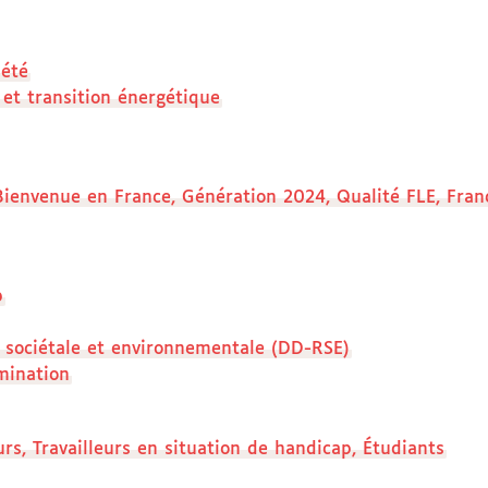
iété
et transition énergétique
 Bienvenue en France, Génération 2024, Qualité FLE, Fr
p
 sociétale et environnementale (DD-RSE)
mination
s, Travailleurs en situation de handicap, Étudiants