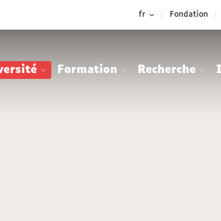
Aller
Navigation
Accès
Connexion
fr
Fondation
au
directs
contenu
versité
Formation
Recherche