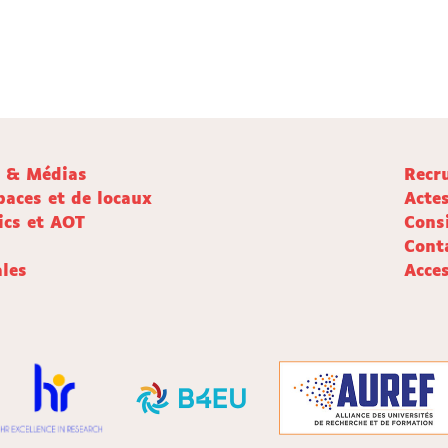
e & Médias
Recr
paces et de locaux
Acte
ics et AOT
Cons
Cont
les
Acces