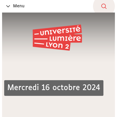
Aller
Navigation
Accès
Connexion
Menu
Ouvrir
au
directs
le
contenu
Mercredi 16 octobre 2024