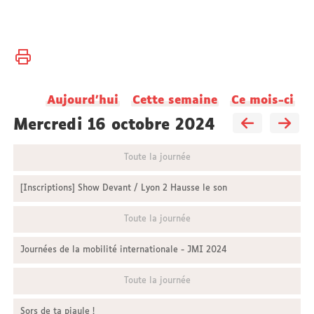
Vous
Accueil
êtes
ici :
Université
Aujourd'hui
Cette semaine
Ce mois-ci
Actualités
mercredi 16 octobre 2024
Toute la journée
[Inscriptions] Show Devant / Lyon 2 Hausse le son
Toute la journée
Journées de la mobilité internationale - JMI 2024
Toute la journée
Sors de ta piaule !