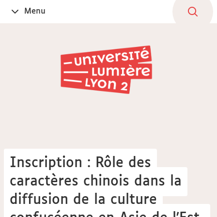
Aller
Navigation
Accès
Connexion
Menu
Ouvrir
au
directs
le
contenu
Inscription : Rôle des
caractères chinois dans la
diffusion de la culture