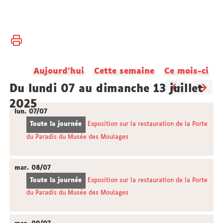
Vous
Accueil
êtes
ici :
Université
Aujourd'hui
Cette semaine
Ce mois-ci
Actualités
du lundi 07 au dimanche 13 juillet
2025
lun.
07/07
Toute la journée
Exposition sur la restauration de la Porte
du Paradis du Musée des Moulages
mar.
08/07
Toute la journée
Exposition sur la restauration de la Porte
du Paradis du Musée des Moulages