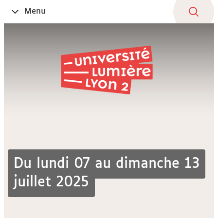
Aller
Navigation
Accès
Connexion
Menu
Ouvrir
au
directs
le
contenu
Du lundi 07 au dimanche 13
juillet 2025