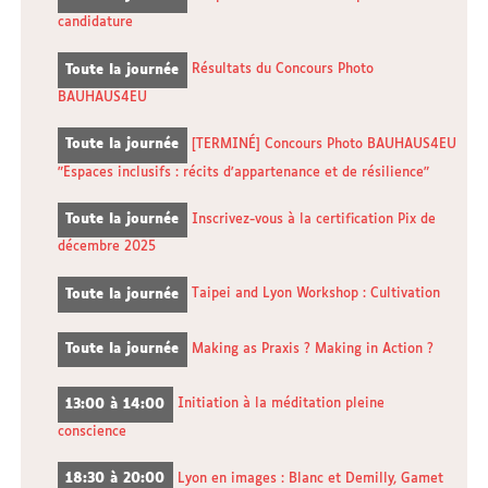
candidature
Toute la journée
Résultats du Concours Photo
BAUHAUS4EU
Toute la journée
[TERMINÉ] Concours Photo BAUHAUS4EU
"Espaces inclusifs : récits d'appartenance et de résilience"
Toute la journée
Inscrivez-vous à la certification Pix de
décembre 2025
Toute la journée
Taipei and Lyon Workshop : Cultivation
Toute la journée
Making as Praxis ? Making in Action ?
13:00 à 14:00
Initiation à la méditation pleine
conscience
18:30 à 20:00
Lyon en images : Blanc et Demilly, Gamet