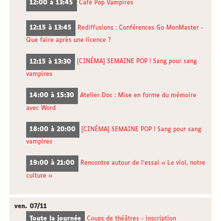
12:00 à 13:45
Café Pop Vampires
12:15 à 13:45
Rediffusions : Conférences Go MonMaster -
Que faire après une licence ?
12:15 à 13:30
[CINÉMA] SEMAINE POP ! Sang pour sang
vampires
14:00 à 15:30
Atelier Doc : Mise en forme du mémoire
avec Word
18:00 à 20:00
[CINÉMA] SEMAINE POP ! Sang pour sang
vampires
19:00 à 21:00
Rencontre autour de l'essai « Le viol, notre
culture »
ven.
07/11
Toute la journée
Coups de théâtres - inscription