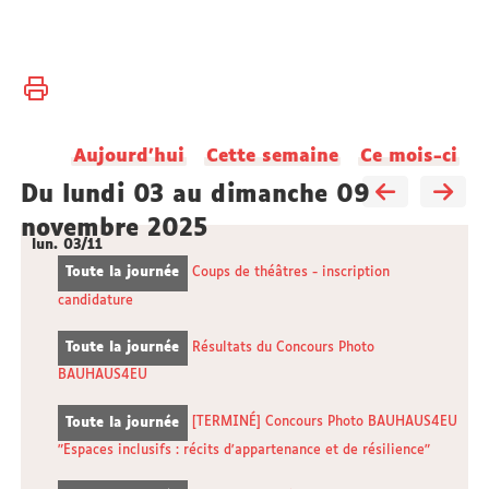
Vous
Accueil
êtes
ici :
Aujourd'hui
Cette semaine
Ce mois-ci
du lundi 03 au dimanche 09
novembre 2025
lun.
03/11
Toute la journée
Coups de théâtres - inscription
candidature
Toute la journée
Résultats du Concours Photo
BAUHAUS4EU
Toute la journée
[TERMINÉ] Concours Photo BAUHAUS4EU
"Espaces inclusifs : récits d'appartenance et de résilience"