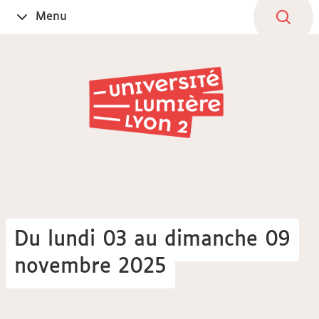
Aller
Navigation
Accès
Connexion
Menu
Ouvrir
au
directs
le
contenu
Du lundi 03 au dimanche 09
novembre 2025