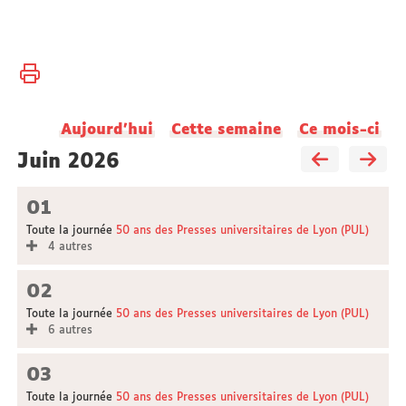
Vous
Accueil
êtes
ici :
Université
Aujourd'hui
Cette semaine
Ce mois-ci
Actualités
juin 2026
01
Toute la journée
50 ans des Presses universitaires de Lyon (PUL)
4 autres
02
Toute la journée
50 ans des Presses universitaires de Lyon (PUL)
6 autres
03
Toute la journée
50 ans des Presses universitaires de Lyon (PUL)