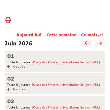
Vous
Accueil
êtes
ici :
Université
Aujourd'hui
Cette semaine
Ce mois-ci
Actualités
juin 2026
01
Toute la journée
50 ans des Presses universitaires de Lyon (PUL)
4 autres
02
Toute la journée
50 ans des Presses universitaires de Lyon (PUL)
6 autres
03
Toute la journée
50 ans des Presses universitaires de Lyon (PUL)